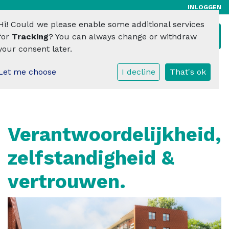
INLOGGEN
Hi! Could we please enable some additional services
Toggl
for
Tracking
? You can always change or withdraw
your consent later.
Let me choose
I decline
That's ok
Verantwoordelijkheid,
zelfstandigheid &
vertrouwen.