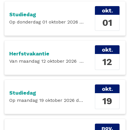
okt.
Studiedag
01
Op
donderdag 01 oktober 2026
de gehele dag
okt.
Herfstvakantie
12
Van
maandag 12 oktober 2026
tot en met
zondag 18 
okt.
Studiedag
19
Op
maandag 19 oktober 2026
de gehele dag
nov.