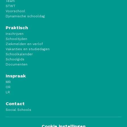
Team
STWT
Voorschool
Dynamische schooldag
Praktisch
Inschrijven
Schooltijden
Ziekmelden en verlof
Vakanties en studiedagen
Schoolkalender
Schoolgids
Documenten
Inspraak
MR
OR
LR
Contact
Social Schools
Cookie instellingen